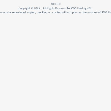
18.0.0.0
Copyright © 2025. All Rights Reserved by RWS Holdings Plc.
n may be reproduced, copied, modified or adapted without prior written consent of RWS Hol