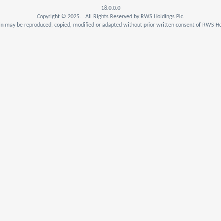
18.0.0.0
Copyright © 2025. All Rights Reserved by RWS Holdings Plc.
n may be reproduced, copied, modified or adapted without prior written consent of RWS Hol