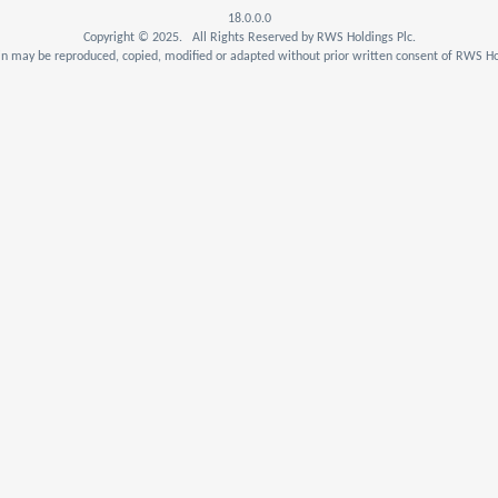
18.0.0.0
Copyright © 2025. All Rights Reserved by RWS Holdings Plc.
n may be reproduced, copied, modified or adapted without prior written consent of RWS Hol