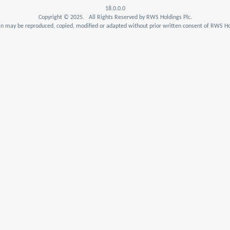
18.0.0.0
Copyright © 2025. All Rights Reserved by RWS Holdings Plc.
n may be reproduced, copied, modified or adapted without prior written consent of RWS Hol