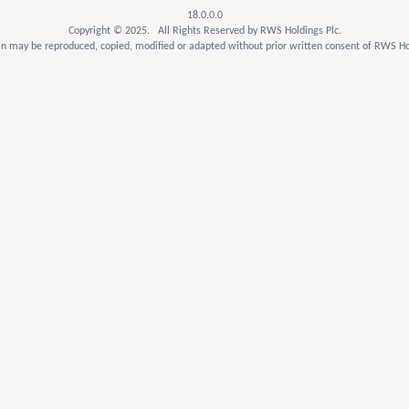
18.0.0.0
Copyright © 2025. All Rights Reserved by RWS Holdings Plc.
n may be reproduced, copied, modified or adapted without prior written consent of RWS Hol