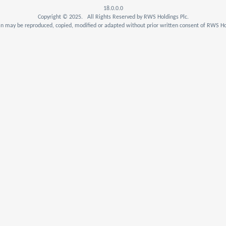
18.0.0.0
Copyright © 2025. All Rights Reserved by RWS Holdings Plc.
n may be reproduced, copied, modified or adapted without prior written consent of RWS Hol