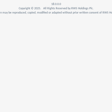
18.0.0.0
Copyright © 2025. All Rights Reserved by RWS Holdings Plc.
n may be reproduced, copied, modified or adapted without prior written consent of RWS Hol