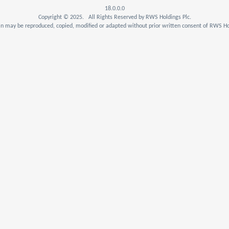
18.0.0.0
Copyright © 2025. All Rights Reserved by RWS Holdings Plc.
n may be reproduced, copied, modified or adapted without prior written consent of RWS Hol