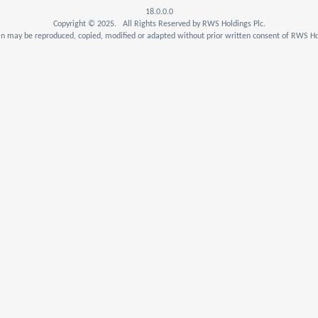
18.0.0.0
Copyright © 2025. All Rights Reserved by RWS Holdings Plc.
n may be reproduced, copied, modified or adapted without prior written consent of RWS Hol